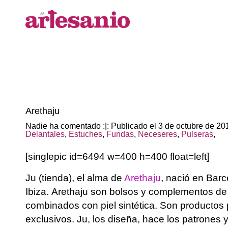
Arethaju
Nadie ha comentado :|: Publicado el 3 de octubre de 2
Delantales
,
Estuches
,
Fundas
,
Neceseres
,
Pulseras
,
[singlepic id=6494 w=400 h=400 float=left]
Ju (tienda), el alma de
Arethaju
, nació en Barc
Ibiza. Arethaju son bolsos y complementos d
combinados con piel sintética. Son productos p
exclusivos. Ju, los diseña, hace los patrones 