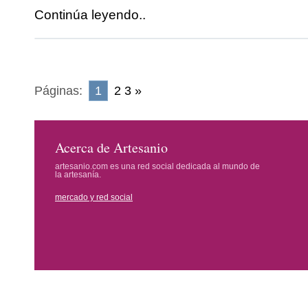
Continúa leyendo..
Páginas:
1
2
3
»
Acerca de Artesanio
artesanio.com es una red social dedicada al mundo de
la artesanía.
mercado y red social