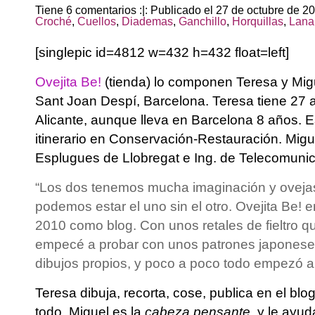
Tiene 6 comentarios :|: Publicado el 27 de octubre de 2
Croché
,
Cuellos
,
Diademas
,
Ganchillo
,
Horquillas
,
Lana
[singlepic id=4812 w=432 h=432 float=left]
Ovejita Be!
(tienda) lo componen Teresa y Mig
Sant Joan Despí, Barcelona. Teresa tiene 27 
Alicante, aunque lleva en Barcelona 8 años. E
itinerario en Conservación-Restauración. Migue
Esplugues de Llobregat e Ing. de Telecomuni
“Los dos tenemos mucha imaginación y ovejas
podemos estar el uno sin el otro. Ovejita Be!
2010 como blog. Con unos retales de fieltro q
empecé a probar con unos patrones japonese
dibujos propios, y poco a poco todo empezó a
Teresa dibuja, recorta, cose, publica en el bl
todo. Miguel es la
cabeza pensante
, y le ayu