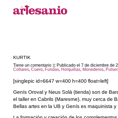
KURTIK
Tiene un comentario :|: Publicado el 7 de diciembre de
Collares
,
Cuero
,
Fundas
,
Horquillas
,
Monederos
,
Pulse
[singlepic id=6647 w=400 h=400 float=left]
Genís Oroval y Neus Solà (tienda) son de Bar
el taller en Cabrils (Maresme), muy cerca de 
Bellas artes en la UB y Genís es maquinista y e
La formación y creación de los complementos