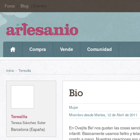
Foros
|
Blog
| Eventos
Compra
Vende
Comunidad
Inicio
›
Teresilla
Bio
Mujer
Miembro desde Martes, 12 de Abril de 2011
Teresilla
Teresa Sánchez Soler
En Ovejita Be! nos gustan las cosas senci
Barcelona (España)
infantil. Básicamente usamos fieltro y tel
cosido a mano. Nuestras creaciones son 