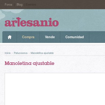
Foros
|
Blog
| Eventos
Compra
Vende
Comunidad
Inicio
›
Patucoseva
›
Manoletina ajustable
Manoletina ajustable