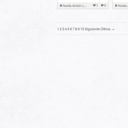
1
0
Noelia Antolín L...
Noelia 
1
2
3
4
5
6
7
8
9
10
Siguiente
Última →