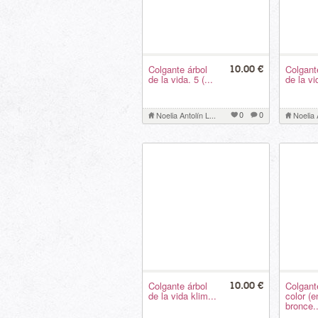
Colgante árbol
Colgant
10.00 €
de la vida. 5 (...
de la vid
0
0
Noelia Antolín L...
Noelia 
Colgante árbol
Colgant
10.00 €
de la vida klim...
color (e
bronce..