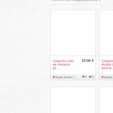
Colgante cubo
Colgant
10.00 €
de metatrón
dorado 
(pl....
bronce..
0
0
Noelia Antolín L...
Noelia 