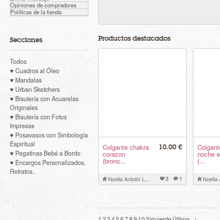
Opiniones de compradores
Políticas de la tienda
Productos destacados
Secciones
Todos
♥ Cuadros al Óleo
♥ Mandalas
♥ Urban Sketchers
♥ Bisutería con Acuarelas
Originales
♥ Bisutería con Fotos
Impresas
♥ Posavasos con Simbología
Espiritual
Colgante chakra
Colgant
10.00 €
♥ Pegatinas Bebé a Bordo
corazon
noche e
(bronc...
(...
♥ Encargos Personalizados,
Retratos..
3
1
Noelia Antolín L...
Noelia 
1
2
3
4
5
6
7
8
9
10
Siguiente
Última →