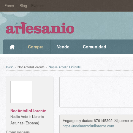
Foros
|
Blog
| Eventos
Compra
Vende
Comunidad
Inicio
›
NoeAntolinLlorente
›
Noelia Antolín Llorente
NoeAntolinLlorente
Noelia Antolín Llorente
Engargos y dudas: 676145392. Sígueme en
Asturias (España)
Noelia Antolín 
https://noeliaantolinllorente.com
Enviar mensaje