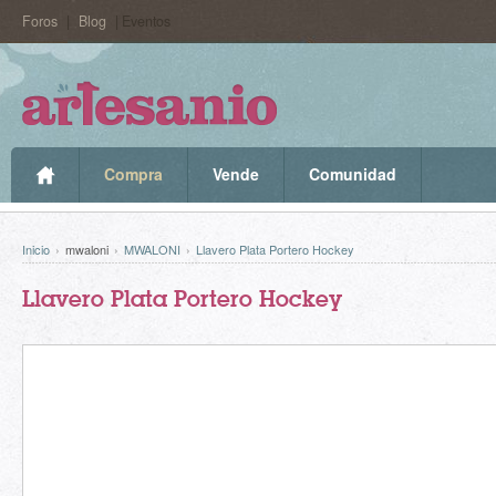
Foros
|
Blog
| Eventos
Compra
Vende
Comunidad
Inicio
›
mwaloni
›
MWALONI
›
Llavero Plata Portero Hockey
Llavero Plata Portero Hockey