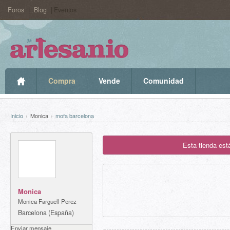
Foros
|
Blog
| Eventos
Compra
Vende
Comunidad
Inicio
›
Monica
›
mofa barcelona
Esta tienda est
Monica
Monica Farguell Perez
Barcelona (España)
Enviar mensaje