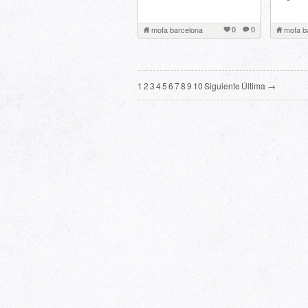
0
0
mofa barcelona
mofa b
1
2
3
4
5
6
7
8
9
10
Siguiente
Última →