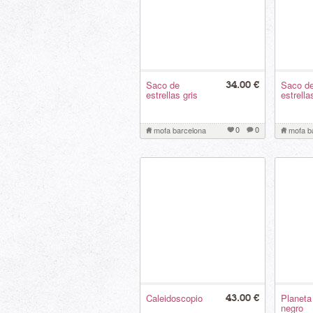
Saco de
Saco d
34.00 €
estrellas gris
estrella
0
0
mofa barcelona
mofa b
Caleidoscopio
Planeta
43.00 €
negro