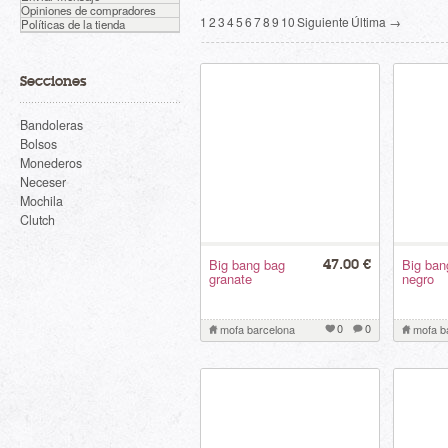
Opiniones de compradores
1
2
3
4
5
6
7
8
9
10
Siguiente
Última →
Políticas de la tienda
mofa barcelona
Secciones
Bandoleras
Bolsos
Monederos
Neceser
Mochila
Clutch
Big bang bag
Big ban
47.00 €
granate
negro
0
0
mofa barcelona
mofa b