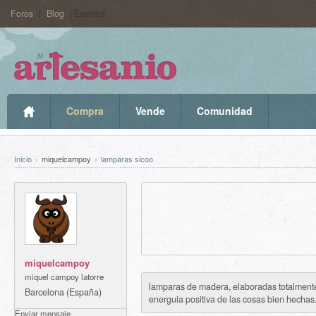
Foros
|
Blog
| Eventos
Compra
Vende
Comunidad
Inicio
›
miquelcampoy
›
lamparas sicoo
miquelcampoy
miquel campoy latorre
lamparas de madera, elaboradas totalmente
Barcelona (España)
lamparas sicoo
energuia positiva de las cosas bien hechas
Enviar mensaje