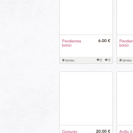
Pendientes
Pendien
6.00 €
botón
botón
2
0
lamiau
lamiau
Conjunto
Anillo 
20.00 €