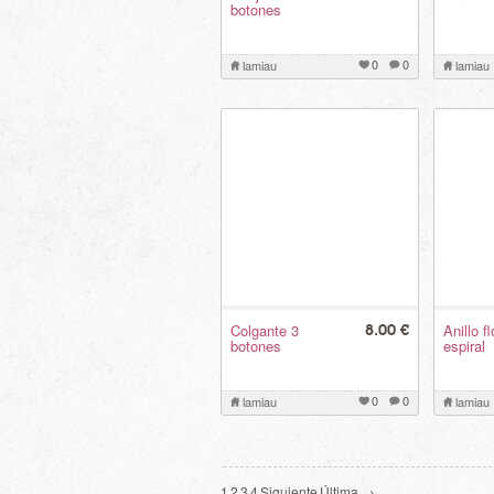
botones
0
0
lamiau
lamiau
Colgante 3
Anillo f
8.00 €
botones
espiral
0
0
lamiau
lamiau
1
2
3
4
Siguiente
Última →