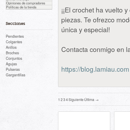
Opiniones de compradores
Políticas de la tienda
¡¡El crochet ha vuelto 
piezas. Te ofrezco mode
Secciones
única y especial!
Pendientes
Colgantes
Contacta conmigo en
l
Anillos
Broches
Conjuntos
Agujas
https://blog.lamiau.com
Pulseras
Gargantillas
1
2
3
4
Siguiente
Última →