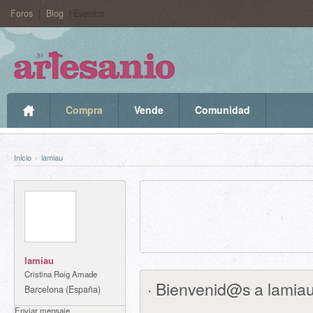
Foros
|
Blog
| Eventos
Compra
Vende
Comunidad
Inicio
›
lamiau
lamiau
Cristina Roig Amade
· Bienvenid@s a lamiau
Barcelona (España)
lamiau
Enviar mensaje