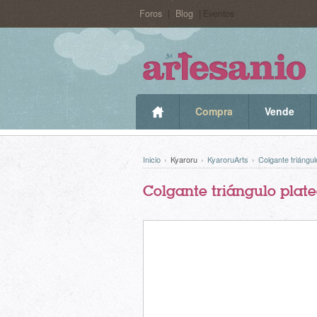
Foros
|
Blog
| Eventos
Compra
Vende
Inicio
›
Kyaroru
›
KyaroruArts
›
Colgante triángul
Colgante triángulo plat