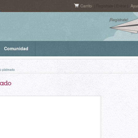
Carrito
| Regístrate | Entrar |
Ayu
¡Regístrate!
Comunidad
o plateado
eado