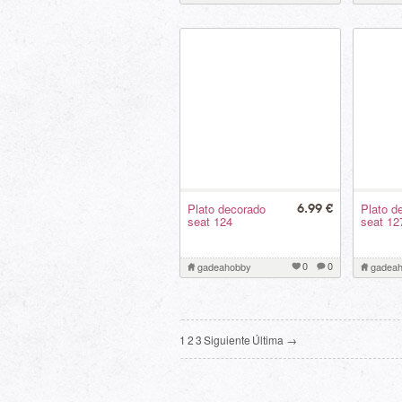
Plato decorado
Plato d
6.99 €
seat 124
seat 12
0
0
gadeahobby
gadea
1
2
3
Siguiente
Última →