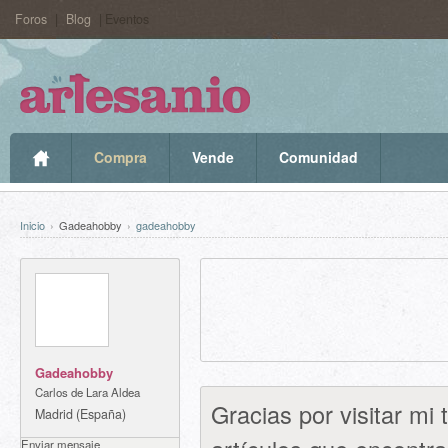
Foros
|
Blog
| Eventos
Compra
Vende
Comunidad
Inicio
›
Gadeahobby
›
gadeahobby
Gadeahobby
Carlos de Lara Aldea
Gracias por visitar mi
Madrid (España)
gadeahobby
Enviar mensaje