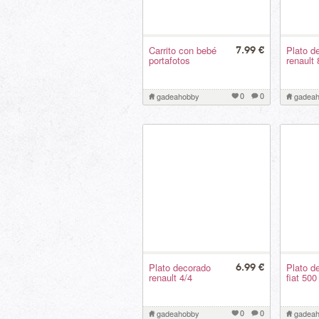
Carrito con bebé
Plato d
7.99 €
portafotos
renault 
0
0
gadeahobby
gadea
Plato decorado
Plato d
6.99 €
renault 4/4
fiat 500
0
0
gadeahobby
gadea