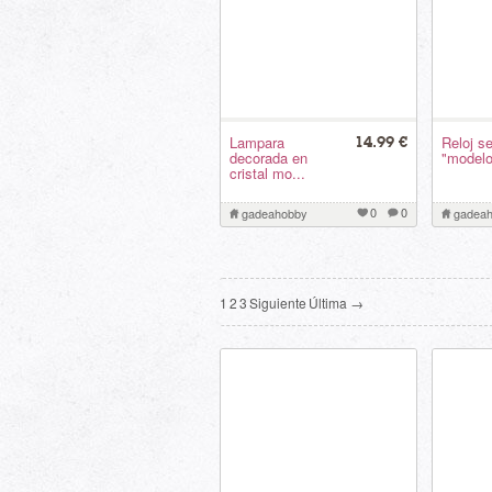
Lampara
Reloj s
14.99 €
decorada en
"modelo
cristal mo...
0
0
gadeahobby
gadea
1
2
3
Siguiente
Última →