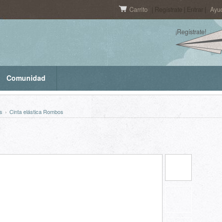
Carrito
| Regístrate | Entrar |
Ayu
¡Regístrate!
Comunidad
s
›
Cinta elástica Rombos