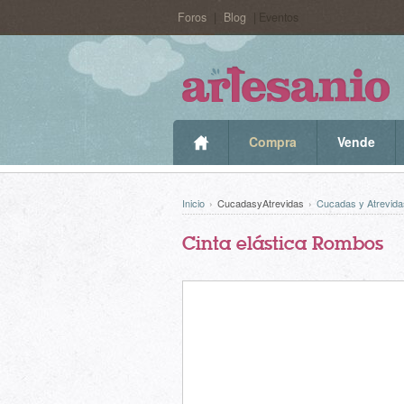
Foros
|
Blog
| Eventos
Compra
Vende
Inicio
›
CucadasyAtrevidas
›
Cucadas y Atrevida
Cinta elástica Rombos