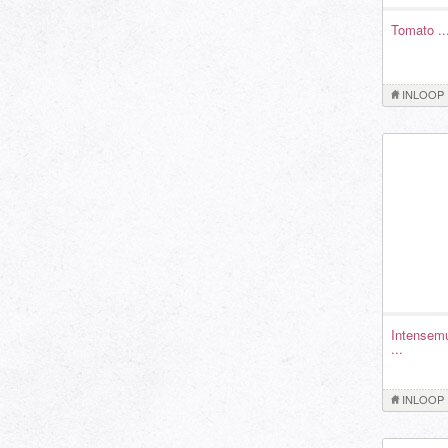
Tomato ..
INLOOP
Intensem
...
INLOOP