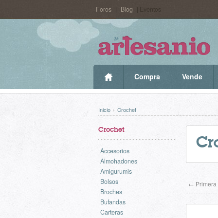
Foros
|
Blog
| Eventos
Compra
Vende
Inicio
›
Crochet
Crochet
Cr
Accesorios
Almohadones
Amigurumis
Bolsos
← Primera
Broches
Bufandas
Carteras