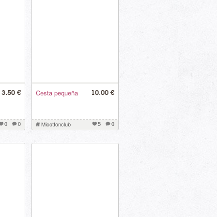
Cesta pequeña
3.50 €
10.00 €
0
0
5
0
Micottonclub