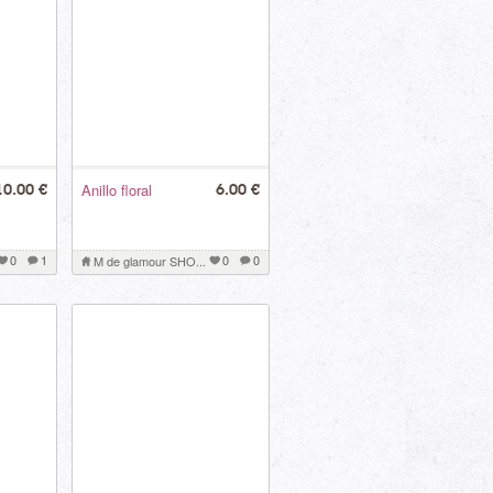
Anillo floral
10.00 €
6.00 €
0
1
0
0
M de glamour SHO...