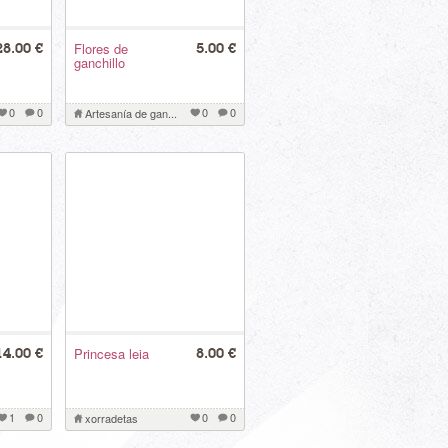
Flores de
28.00 €
5.00 €
ganchillo
0
0
0
0
Artesanía de gan...
Princesa leia
14.00 €
8.00 €
1
0
0
0
xorradetas