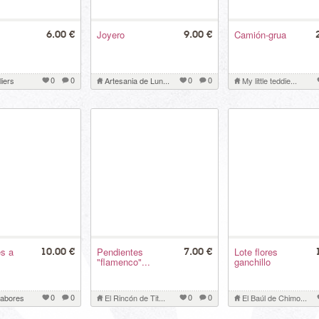
Joyero
Camión-grua
6.00 €
9.00 €
0
0
0
0
liers
Artesania de Lun...
My little teddie...
s a
Pendientes
Lote flores
10.00 €
7.00 €
"flamenco"...
ganchillo
0
0
0
0
Labores
El Rincón de Tit...
El Baúl de Chimo...