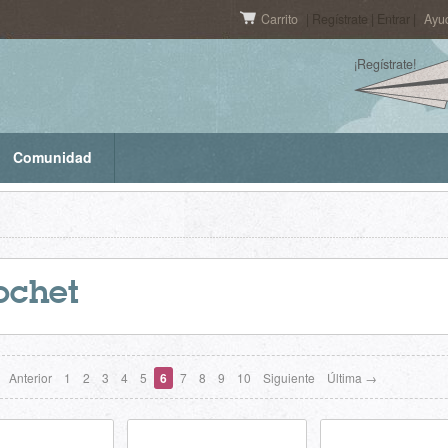
Carrito
| Regístrate | Entrar |
Ayu
¡Regístrate!
Comunidad
ochet
Anterior
1
2
3
4
5
6
7
8
9
10
Siguiente
Última →