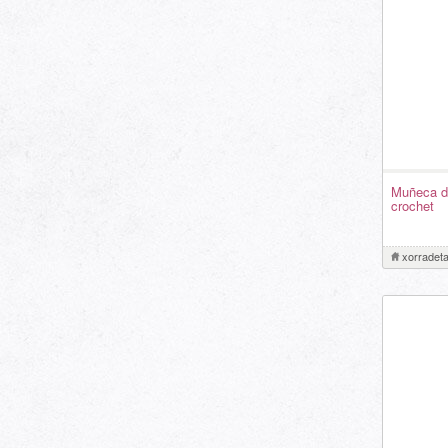
Muñeca d
crochet
xorradet