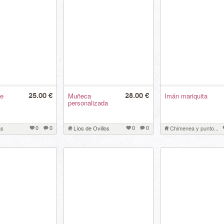
e
Muñeca
Imán mariquita
25.00 €
28.00 €
personalizada
0
0
0
0
as
Líos de Ovillos
Chimenea y punto...