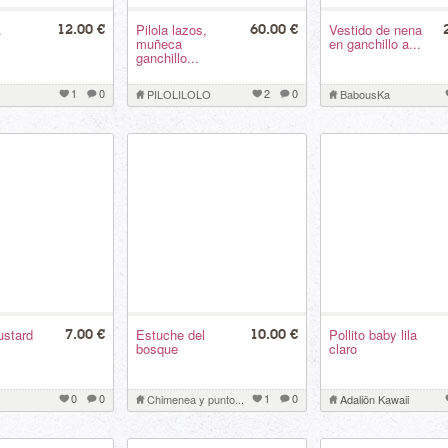
.
Pilola lazos,
Vestido de nena
12.00 €
60.00 €
muñeca
en ganchillo a...
ganchillo...
1
0
2
0
PILOLILOLO
BabousKa
ustard
Estuche del
Pollito baby lila
7.00 €
10.00 €
bosque
claro
0
0
1
0
Chimenea y punto...
Adaliön Kawaii