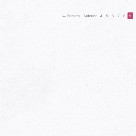
← Primera
Anterior
4
5
6
7
8
9