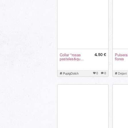
Collar "rosas
Pulsera
4.50 €
pasteles&qu...
flores
0
0
PupigDolch
Dejani