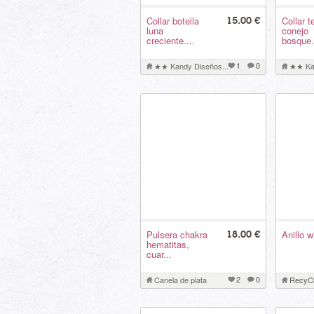
Collar botella
Collar t
15.00 €
luna
conejo
creciente....
bosque.
1
0
★★ Kandy Diseños...
★★ Kan
Pulsera chakra
Anillo 
18.00 €
hematitas,
cuar...
2
0
Canela de plata
RecyC