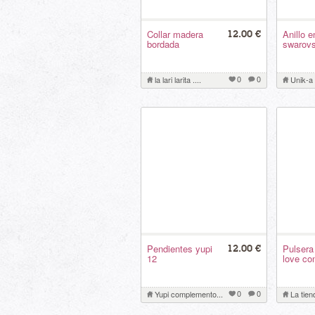
Collar madera
Anillo e
12.00 €
bordada
swarovsk
0
0
la lari larita ....
Unik-a
Pendientes yupi
Pulsera
12.00 €
12
love con
0
0
Yupi complemento...
La tien