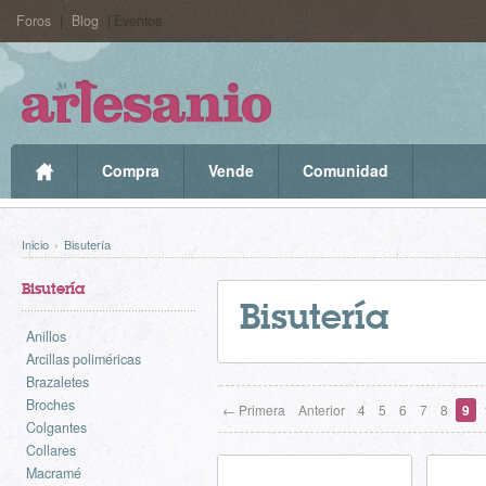
Foros
|
Blog
| Eventos
Compra
Vende
Comunidad
Inicio
›
Bisutería
Bisutería
Bisutería
Anillos
Arcillas poliméricas
Brazaletes
Broches
← Primera
Anterior
4
5
6
7
8
9
Colgantes
Collares
Macramé