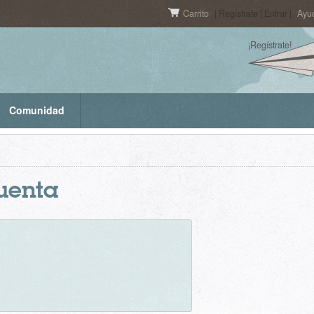
Carrito
| Regístrate | Entrar |
Ayu
¡Regístrate!
Comunidad
cuenta